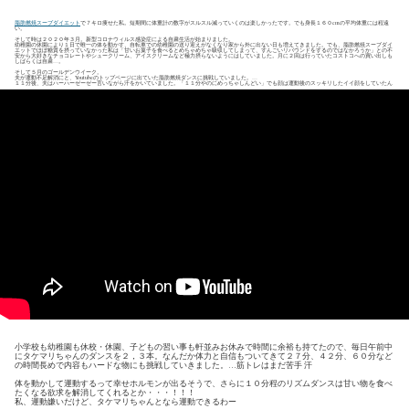
脂肪燃焼スープダイエット
で７キロ痩せた私。短期間に体重計の数字がスルスル減っていくのは楽しかったです。でも身長１６０cmの平均体重には程遠
い。
そして時は２０２０年３月。新型コロナウィルス感染症による自粛生活が始まりました。
幼稚園の休園により１日で唯一の体を動かす、自転車での幼稚園の送り迎えがなくなり家から外に出ない日も増えてきました。でも、脂肪燃焼スープダイ
エットでほぼ糖質を摂っていなかった私は「甘いお菓子を食べるとめちゃめちゃ吸収してしまって、すんごいリバウンドをするのではなかろうか」との不
安から大好きなチョコレートやシュークリーム、アイスクリームなど極力摂らないようにはしていました。月に２回は行っていたコストコへの買い出しも
しばらくは自粛…。
そして５月のゴールデンウイーク。
夫が運動不足解消にと、Youtubeのトップページに出ていた脂肪燃焼ダンスに挑戦していました。
１１分後、夫はハーハーゼーゼー言いながら汗をかいていました。「１１分やのにめっちゃしんどい」でも顔は運動後のスッキリしたイイ顔をしていたん
です！普段なら絶対にやらない私も直後にすぐ同じ動画を再生。初・タケマリはキツいけど、一緒にしんどい顔をしてくれるから最後までできるー♪で、
すぐに新しい心の友になりました。テロップのコメントもいい。「最高の全身運動」とか「自分の脂肪は自分で燃やす」とか！
小学校も幼稚園も休校・休園、子どもの習い事も軒並みお休みで時間に余裕も持てたので、毎日午前中
にタケマリちゃんのダンスを２，３本。なんだか体力と自信もついてきて２７分、４２分、６０分など
の時間長めで内容もハードな物にも挑戦していきました。…筋トレはまだ苦手 汗
体を動かして運動するって幸せホルモンが出るそうで、さらに１０分程のリズムダンスは甘い物を食べ
たくなる欲求を解消してくれるとか・・・！！！
私、運動嫌いだけど、タケマリちゃんとなら運動できるわー