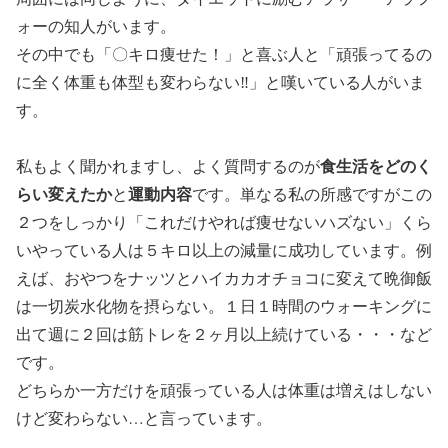
ォーの知人がいます。
その中でも「〇キロ痩せた！」と喜ぶ人と「頑張ってるの
に全く体重も体型も変わらない‼」と嘆いている人がいま
す。
食生活をどのく
私もよく聞かれますし、よく質問するのが
らい変えたか
運動内容
と
です。単なる私の所感ですがこの
２つをしっかり「これだけやれば痩せないハズない」くら
いやっている人は５キロ以上の減量に成功しています。例
えば、おやつをナッツとハイカカオチョコに変えて晩御飯
は一切炭水化物を摂らない。１日１時間のウォーキングに
出て週に２回は筋トレを２ヶ月以上続けている・・・など
です。
どちらか一方だけを頑張っている人は体重は増えはしない
けど変わらない…と言っています。