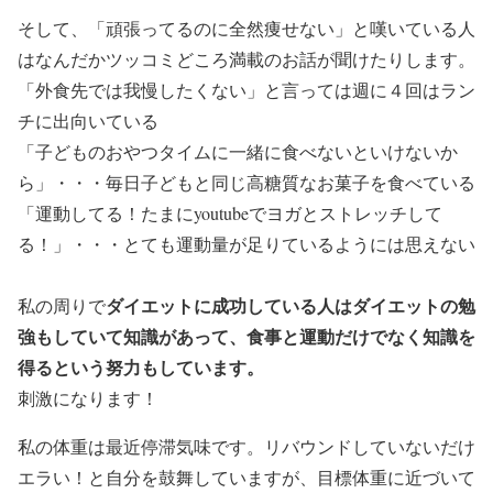
そして、「頑張ってるのに全然痩せない」と嘆いている人
はなんだかツッコミどころ満載のお話が聞けたりします。
「外食先では我慢したくない」と言っては週に４回はラン
チに出向いている
「子どものおやつタイムに一緒に食べないといけないか
ら」・・・毎日子どもと同じ高糖質なお菓子を食べている
「運動してる！たまにyoutubeでヨガとストレッチして
る！」・・・とても運動量が足りているようには思えない
ダイエットに成功している人はダイエットの勉
私の周りで
強もしていて知識があって、食事と運動だけでなく
知識を
得るという努力
もしています。
刺激になります！
私の体重は最近停滞気味です。リバウンドしていないだけ
エラい！と自分を鼓舞していますが、目標体重に近づいて